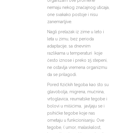
organizam ove promene
nemaju nekog značajnog uticaja,
one svakako postoje i nisu
zanemarljive.
Nagli prelazak iz zime u leto i
leta u zimu, bez perioda
adaptacije, sa dnevnim
razlikama u temperaturi koje
često iznose i preko 15 stepeni,
ne ostavlja vremena organizmu
da se prilagodi.
Pored fizičkih tegoba kao što su
glavobolja, migrena, mučnina,
vrtoglavica, reumatske tegobe i
bolovi u mišićima, javljaju se i
psihičke tegobe koje nas
ometaju u funkcionisanju. Ove
tegobe, ( umor, malaskalost,