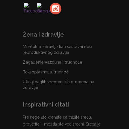
Žena i zdravlje
Mentalno zdravlje kao sastavni deo
reproduktivnog zdravlja
Zagađenje vazduha i trudnoća
Toksoplazma u trudnoći
Uticaj naglih vremenskih promena na
zdravlje
Inspirativni citati
Pre nego što krenete da tražite sreću,
proverite – možda ste već srećni. Sreća je