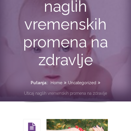
naglih
vremenskih
promena na
zdravlje
Putanja:
Home
Uncategorized
Uticaj naglih vremenskih promena na zdravlje