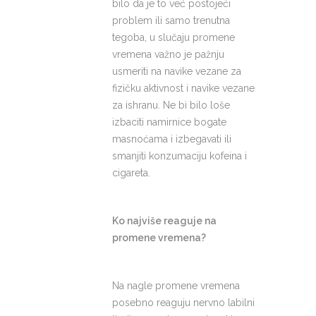
bilo da je to već postojeći
problem ili samo trenutna
tegoba, u slučaju promene
vremena važno je pažnju
usmeriti na navike vezane za
fizičku aktivnost i navike vezane
za ishranu. Ne bi bilo loše
izbaciti namirnice bogate
masnoćama i izbegavati ili
smanjiti konzumaciju kofeina i
cigareta.
Ko najviše reaguje na
promene vremena?
Na nagle promene vremena
posebno reaguju nervno labilni