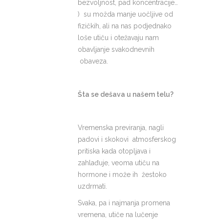
bezvoljnost, pad koncentracije…
) su možda manje uočljive od
fizičkih, ali na nas podjednako
loše utiču i otežavaju nam
obavljanje svakodnevnih
obaveza.
Šta se dešava u našem telu?
Vremenska previranja, nagli
padovi i skokovi atmosferskog
pritiska kada otopljava i
zahlađuje, veoma utiču na
hormone i može ih žestoko
uzdrmati.
Svaka, pa i najmanja promena
vremena, utiče na lučenje