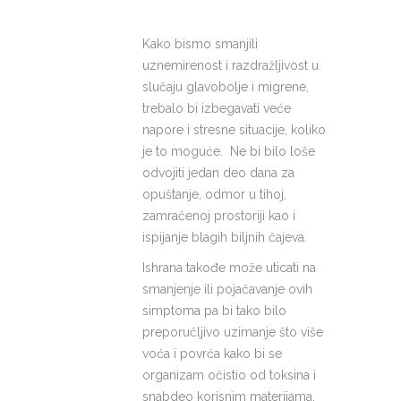
Kako bismo smanjili
uznemirenost i razdražljivost u
slučaju glavobolje i migrene,
trebalo bi izbegavati veće
napore i stresne situacije, koliko
je to moguće. Ne bi bilo loše
odvojiti jedan deo dana za
opuštanje, odmor u tihoj,
zamračenoj prostoriji kao i
ispijanje blagih biljnih čajeva.
Ishrana takođe može uticati na
smanjenje ili pojačavanje ovih
simptoma pa bi tako bilo
preporučljivo uzimanje što više
voća i povrća kako bi se
organizam očistio od toksina i
snabdeo korisnim materijama.