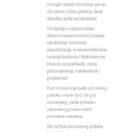
mnogih važnih hormona, pa su
oni samo u toku jednog dana
nekoliko puta na klackalici.
Oscilacije u raspoloženju
donosi neravnomerno lučenje
serotonina, hormona
raspoloženja, a neuravnotežena
lučenja kortizola i testosterona
kriva su za prehlade, česta
preznojavanja, malaksalost i
pospanost.
Kod osoba koje pate od niskog
pritiska, može doći do još
izraženijeg pada pritiska i
usporenog pulsa usled
promene vremena.
Što se tiče povišenog pritiska,