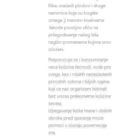
Riba, orašasti plodovi i druge
namirnice koje su bogate
omega 3 masnim kiselinama
takođe povoljno utiču na
prilagođavanje našeg tela
naglim promenama kojima smo
izloženi.
Preporučuje se i konzumiranje
veće količine tečnosti, vode pre
svega, kao i mlakih nezaslađenih
prirodnih sokova i biljnih čajeva
koji će naš organizam hidrirati
bez unosa prekomerne količine
šećera.
Izbegavanje teške hrane i obilnih
obroka pred spavanje može
pomoći u slučaju poremećaja
sna.