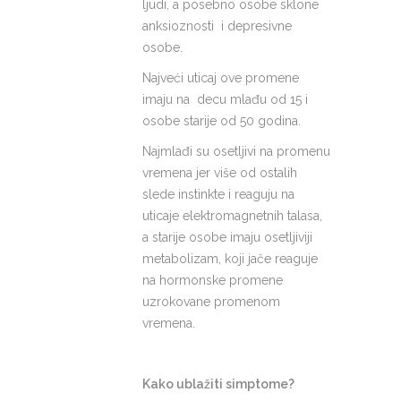
ljudi, a posebno osobe sklone
anksioznosti i depresivne
osobe.
Najveći uticaj ove promene
imaju na decu mlađu od 15 i
osobe starije od 50 godina.
Najmlađi su osetljivi na promenu
vremena jer više od ostalih
slede instinkte i reaguju na
uticaje elektromagnetnih talasa,
a starije osobe imaju osetljiviji
metabolizam, koji jače reaguje
na hormonske promene
uzrokovane promenom
vremena.
Kako ublažiti simptome?