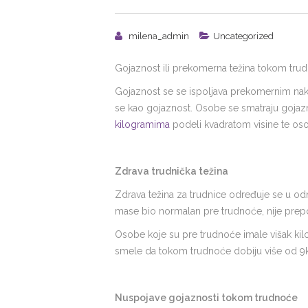
milena_admin
Uncategorized
Gojaznost ili prekomerna težina tokom trud
Gojaznost se se ispoljava prekomernim na
se kao gojaznost. Osobe se smatraju gojaz
kilogramima
podeli kvadratom visine te os
Zdrava trudnička težina
Zdrava težina za trudnice određuje se u od
mase bio normalan pre trudnoće, nije prepo
Osobe koje su pre trudnoće imale višak kil
smele da tokom trudnoće dobiju više od 9
Nuspojave gojaznosti tokom trudnoće