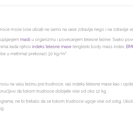
noće može loše uticati ne samo na vaše zdravlje nego i na zdravlje 
kupljanjem
masti
u organizmu i povećanjem telesne težine. Svako pove
nima kada njihov
indeks telesne mase
(engleski body mass index,
BM
obe u metrima) prekorači 30 kg/m².
nosu na vašu težinu pre trudnoće, vaš indeks telesne mase kao i opšte
ručljivo da tokom trudnoće dobijete više od oko 12 kg.
ograma, ne bi trebalo da se tokom trudnoće ugoje više od 10kg. Ukol
kg.