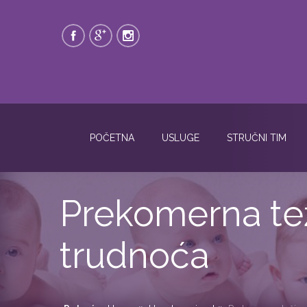
POČETNA
USLUGE
STRUČNI TIM
Prekomerna tež
trudnoća