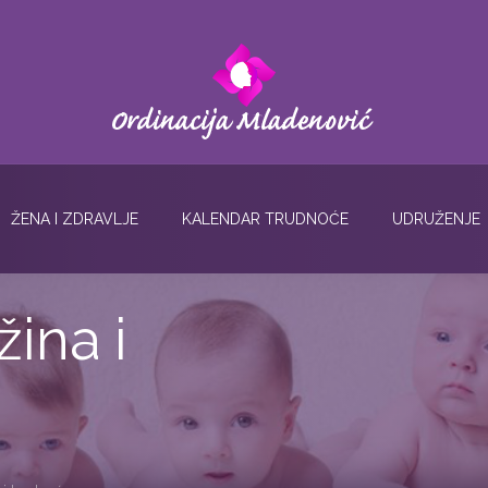
ŽENA I ZDRAVLJE
KALENDAR TRUDNOĆE
UDRUŽENJE
ina i