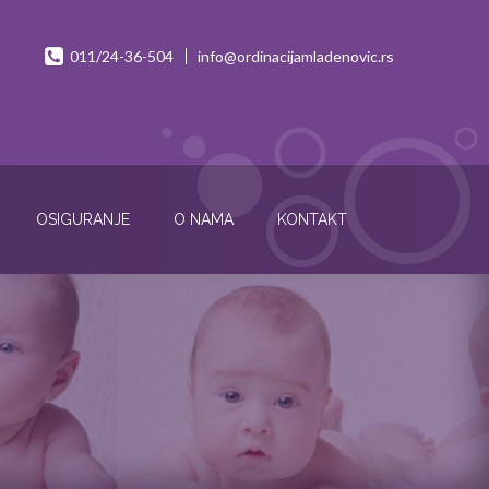
011/24-36-504
info@ordinacijamladenovic.rs
OSIGURANJE
O NAMA
KONTAKT