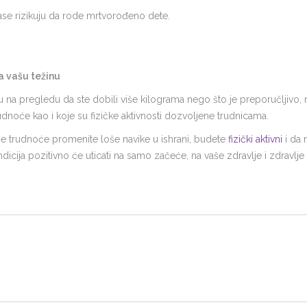
se rizikuju da rode mrtvorođeno dete.
a vašu težinu
na pregledu da ste dobili više kilograma nego što je preporučljivo, ne
udnoće kao i koje su fizičke aktivnosti dozvoljene trudnicama.
me trudnoće promenite loše navike u ishrani, budete
fizički aktivni
i da 
dicija pozitivno će uticati na samo začeće, na vaše zdravlje i zdravlje