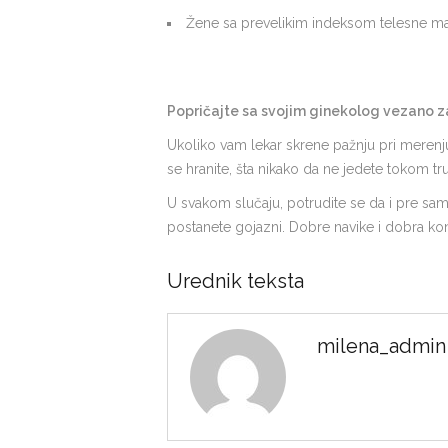
Žene sa prevelikim indeksom telesne ma
Popričajte sa svojim ginekolog vezano z
Ukoliko vam lekar skrene pažnju pri merenju 
se hranite, šta nikako da ne jedete tokom tr
U svakom slučaju, potrudite se da i pre sa
postanete gojazni. Dobre navike i dobra kon
Urednik teksta
milena_admin