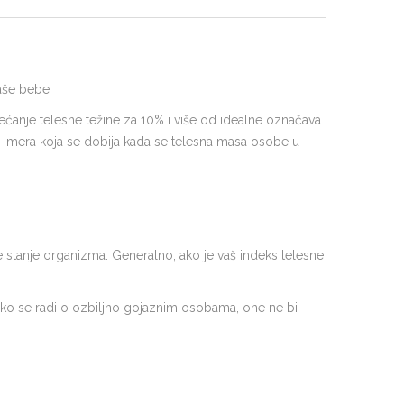
vaše bebe
ćanje telesne težine za 10% i više od idealne označava
I
-mera koja se dobija kada se telesna masa osobe u
 stanje organizma. Generalno, ako je vaš indeks telesne
iko se radi o ozbiljno gojaznim osobama, one ne bi