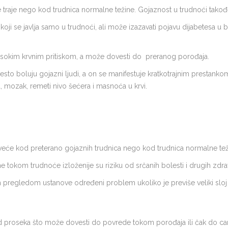
 traje nego kod trudnica normalne težine. Gojaznost u trudnoći tako
 koji se javlja samo u trudnoći, ali može izazavati pojavu dijabetesa u
isokim krvnim pritiskom, a može dovesti do preranog porođaja.
to boluju gojazni ljudi, a on se manifestuje kratkotrajnim prestanko
 mozak, remeti nivo šećera i masnoća u krvi.
će kod preterano gojaznih trudnica nego kod trudnica normalne tež
e tokom trudnoće izloženije su riziku od srčanih bolesti i drugih zdr
m pregledom ustanove određeni problem ukoliko je previše veliki sloj
od proseka što može dovesti do povrede tokom porođaja ili čak do ca