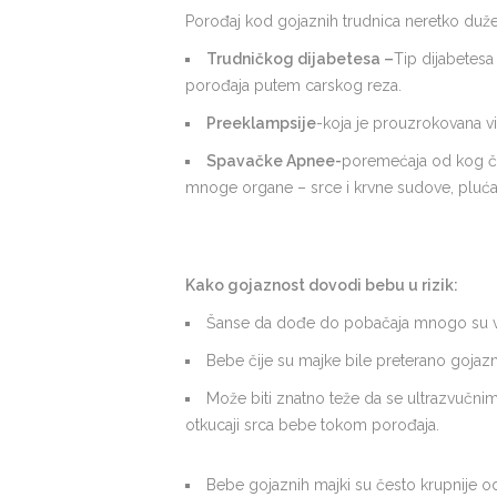
Porođaj kod gojaznih trudnica neretko duže
Trudničkog dijabetesa –
Tip dijabetesa
porođaja putem carskog reza.
Preeklampsije
-koja je prouzrokovana v
Spavačke Apnee-
poremećaja od kog čes
mnoge organe – srce i krvne sudove, pluća,
Kako gojaznost dovodi bebu u rizik:
Šanse da dođe do pobačaja mnogo su ve
Bebe čije su majke bile preterano gojazn
Može biti znatno teže da se ultrazvučni
otkucaji srca bebe tokom porođaja.
Bebe gojaznih majki su često krupnije 