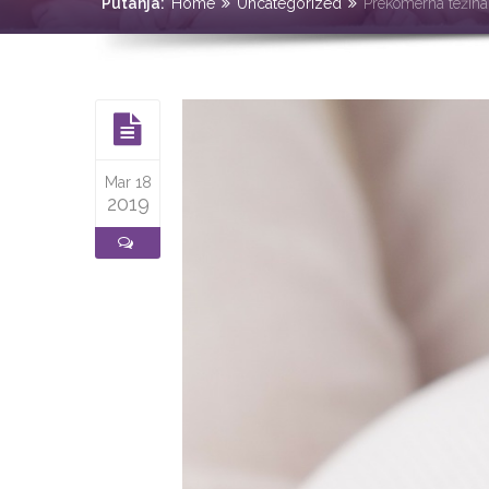
Putanja:
Home
Uncategorized
Prekomerna težina
Mar 18
2019