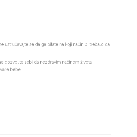
 ustručavajte se da ga pitate na koji način bi trebalo da
ne dozvolite sebi da nezdravim načinom života
 vaše bebe.