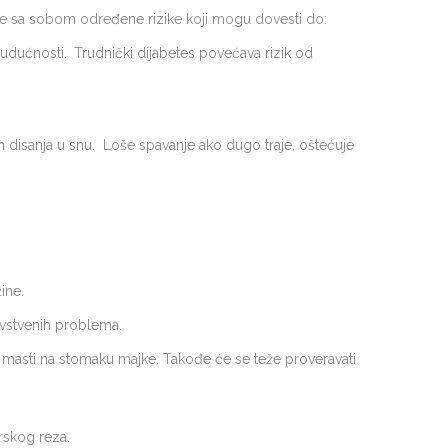
đe sa sobom određene rizike koji mogu dovesti do:
 budućnosti.
Trudnički dijabetes povećava rizik od
m disanja u snu. Loše spavanje ako dugo traje, oštećuje
ine.
avstvenih problema.
 masti na stomaku majke. Takođe će se teže proveravati
rskog reza.