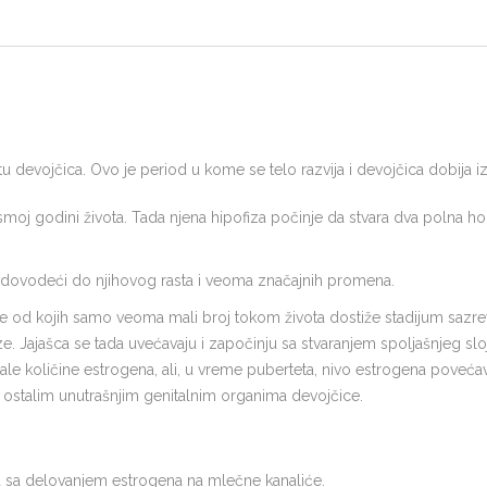
otu devojčica. Ovo je period u kome se telo razvija i devojčica dobija 
moj godini života. Tada njena hipofiza počinje da stvara dva polna h
, dovodeći do njihovog rasta i veoma značajnih promena.
ije od kojih samo veoma mali broj tokom života dostiže stadijum sazreva
. Jajašca se tada uvećavaju i započinju sa stvaranjem spoljašnjeg slo
e količine estrogena, ali, u vreme puberteta, nivo estrogena povećava
 ostalim unutrašnjim genitalnim organima devojčice.
u sa delovanjem estrogena na mlečne kanaliće.