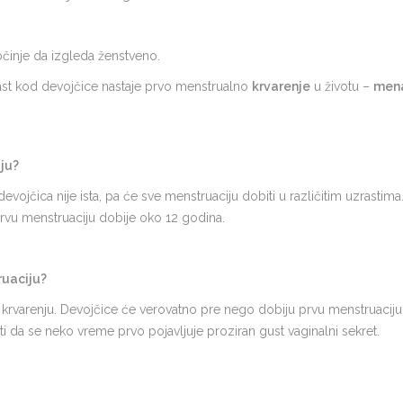
očinje da izgleda ženstveno.
st kod devojčice nastaje prvo menstrualno
krvarenje
u životu –
men
ju?
a devojčica nije ista, pa će sve menstruaciju dobiti u različitim uzrast
rvu menstruaciju dobije oko 12 godina.
ruaciju?
rvarenju. Devojčice će verovatno pre nego dobiju prvu menstruaciju 
 da se neko vreme prvo pojavljuje proziran gust vaginalni sekret.