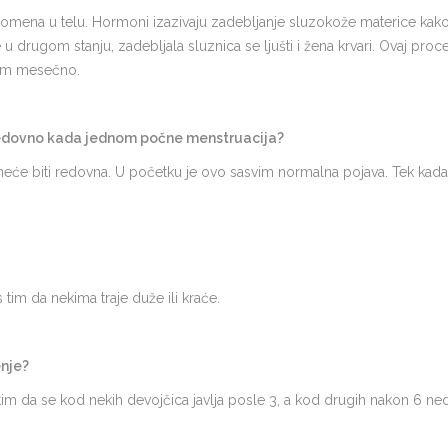
mena u telu. Hormoni izazivaju zadebljanje sluzokože materice kako 
 drugom stanju, zadebljala sluznica se ljušti i žena krvari. Ovaj pr
nom mesečno.
redovno kada jednom počne menstruacija?
eće biti redovna. U početku je ovo sasvim normalna pojava. Tek kada
 tim da nekima traje duže ili kraće.
enje?
 da se kod nekih devojčica javlja posle 3, a kod drugih nakon 6 ned