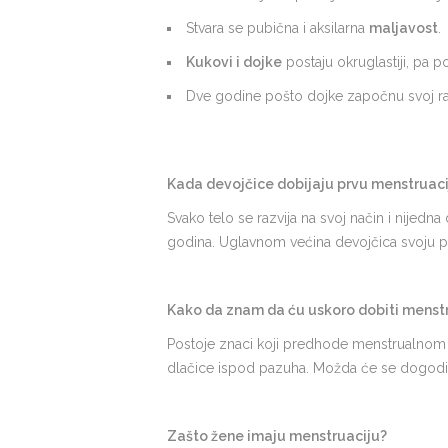
Stvara se pubična i aksilarna
maljavost
.
Kukovi i dojke
postaju okruglastiji, pa p
Dve godine pošto dojke započnu svoj ra
Kada devojčice dobijaju prvu menstruaci
Svako telo se razvija na svoj način i nijedn
godina. Uglavnom većina devojčica svoju p
Kako da znam da ću uskoro dobiti menst
Postoje znaci koji predhode menstrualnom k
dlačice ispod pazuha. Možda će se dogoditi
Zašto žene imaju menstruaciju?