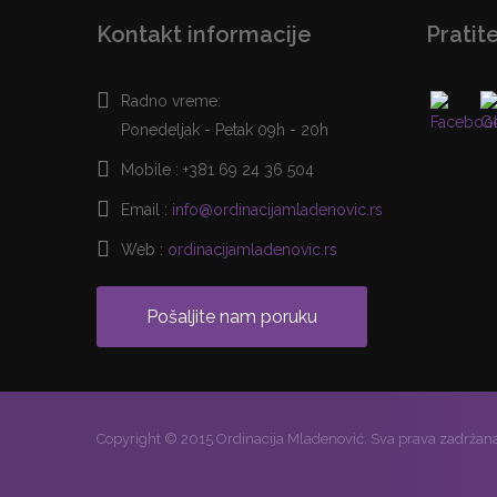
Kontakt informacije
Pratit
Radno vreme:
Ponedeljak - Petak 09h - 20h
Mobile :
+381 69 24 36 504
Email :
info@ordinacijamladenovic.rs
Web :
ordinacijamladenovic.rs
Pošaljite nam poruku
Copyright © 2015 Ordinacija Mladenović. Sva prava zadržan