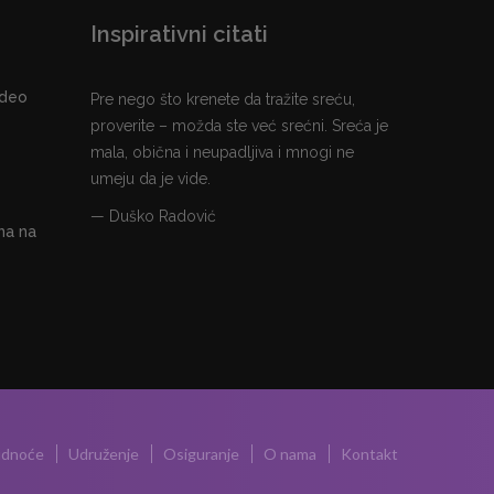
Inspirativni citati
 deo
Pre nego što krenete da tražite sreću,
proverite – možda ste već srećni. Sreća je
mala, obična i neupadljiva i mnogi ne
umeju da je vide.
— Duško Radović
na na
udnoće
Udruženje
Osiguranje
O nama
Kontakt