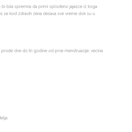
bi bila spremna da primi oplođeno jajašce iz koga
oces se kod zdravih žena dešava sve vreme dok su u
 prođe dve do tri godine od prve menstruacije, većina
elja.