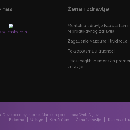
e nas
Žena i zdravlje
Mentalno zdravlje kao sastavni
reproduktivnog zdravlja
Zagađenje vazduha i trudnoća
Toksoplazma u trudnoći
Uticaj naglih vremenskih prome
zdravlje
a. Developed by
Internet Marketing
and
Izrada Web Sajtova
Početna
Usluge
Stručni tim
Žena i zdravlje
Kalendar tr