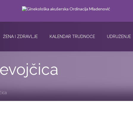
ŽENA I ZDRAVLJE
KALENDAR TRUDNOĆE
UDRUŽENJE
evojčica
čica