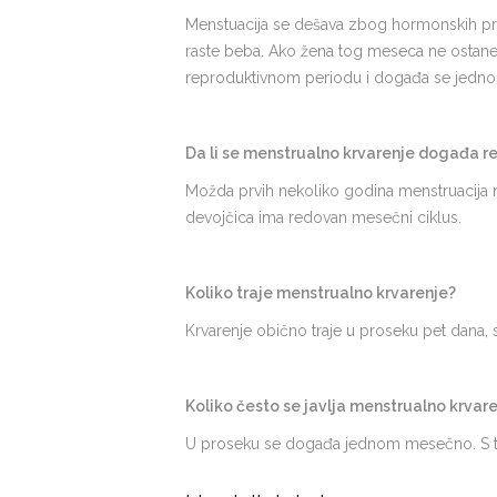
Menstuacija se dešava zbog hormonskih pro
raste beba. Ako žena tog meseca ne ostane u
reproduktivnom periodu i događa se jed
Da li se menstrualno krvarenje događa 
Možda prvih nekoliko godina menstruacija n
devojčica ima redovan mesečni ciklus.
Koliko traje menstrualno krvarenje?
Krvarenje obično traje u proseku pet dana, s
Koliko često se javlja menstrualno krvar
U proseku se događa jednom mesečno. S tim