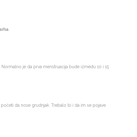
arha
.
ima. Normalno je da prva menstruacija bude između 10 i 15
početi da nose grudnjak. Trebalo bi i da im se pojave