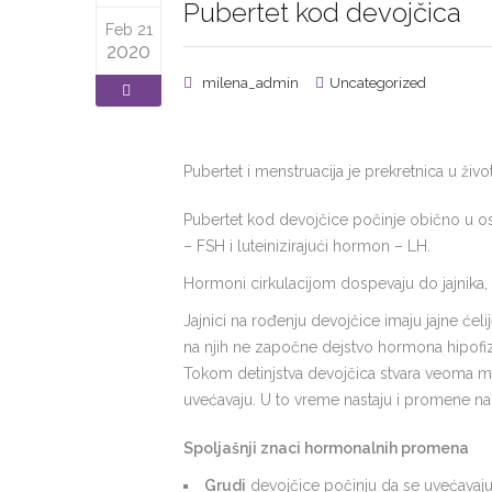
Pubertet kod devojčica
Feb 21
2020
milena_admin
Uncategorized
Pubertet i menstruacija je prekretnica u živ
Pubertet kod devojčice počinje obično u os
– FSH i luteinizirajući hormon – LH.
Hormoni cirkulacijom dospevaju do jajnika
Jajnici na rođenju devojčice imaju jajne ćel
na njih ne započne dejstvo hormona hipofize
Tokom detinjstva devojčica stvara veoma mal
uvećavaju. U to vreme nastaju i promene na
Spoljašnji znaci hormonalnih promena
Grudi
devojčice počinju da se uvećavaj