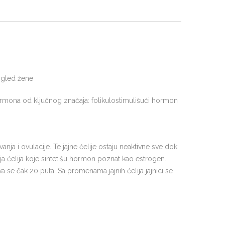
izgled žene
ormona od ključnog značaja: folikulostimulišući hormon
nja i ovulacije. Te jajne ćelije ostaju neaktivne sve dok
ja ćelija koje sintetišu hormon poznat kao estrogen.
 se čak 20 puta. Sa promenama jajnih ćelija jajnici se