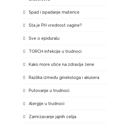
Spad i ispadanje materice
Šta je PH vrednost vagine?
Sve o epiduralu
TORCH infekcije u trudnoći
Kako more utiče na zdravlje žene
Razlika između ginekologa i akušera
Putovanje u trudnoći
Alergije u trudnoći
Zamrzavanje jajnih ćelija