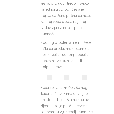
tesna. U drugoj, trećoj i svakoj
narednoj trudnoći, česta je
pojava da žene počnu da nose
za broj veće cipele i taj broj
nastavljaju da nose i posle
trudnoće.
Kod tog problema, ne možete
ništa da preduzmete, osim da
nosite veću i udobniju obuću,
nikako na veliku štiklu, niti
potpuno ravnu.
Beba se sada kreće više nego
ikada. Još uvek ima dovoljno
prostora da je ništa ne sputava.
Njena koža je prilično crvena i
naborana u 23. nedelji trudnoće.