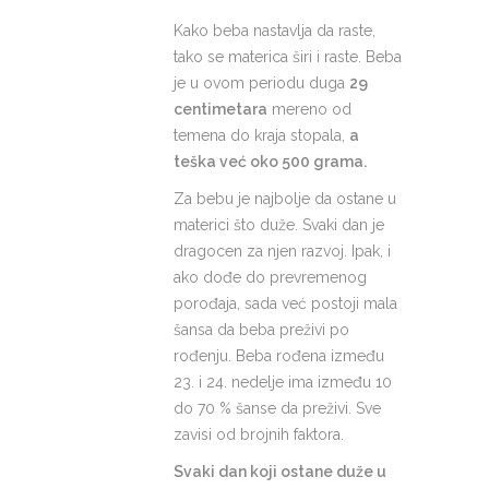
Kako beba nastavlja da raste,
tako se materica širi i raste. Beba
je u ovom periodu duga
29
centimetara
mereno od
temena do kraja stopala,
a
teška već oko 500 grama.
Za bebu je najbolje da ostane u
materici što duže. Svaki dan je
dragocen za njen razvoj. Ipak, i
ako dođe do prevremenog
porođaja, sada već postoji mala
šansa da beba preživi po
rođenju. Beba rođena između
23. i 24. nedelje ima između 10
do 70 % šanse da preživi. Sve
zavisi od brojnih faktora.
Svaki dan koji ostane duže u