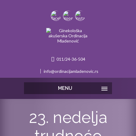
011/24-36-504
info@ordinacijamladenovic.rs
MENU
23. nedelja
trudnoće