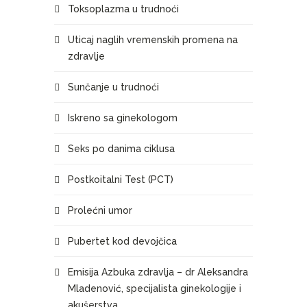
Toksoplazma u trudnoći
Uticaj naglih vremenskih promena na
zdravlje
Sunčanje u trudnoći
Iskreno sa ginekologom
Seks po danima ciklusa
Postkoitalni Test (PCT)
Prolećni umor
Pubertet kod devojčica
Emisija Azbuka zdravlja – dr Aleksandra
Mladenović, specijalista ginekologije i
akušerstva