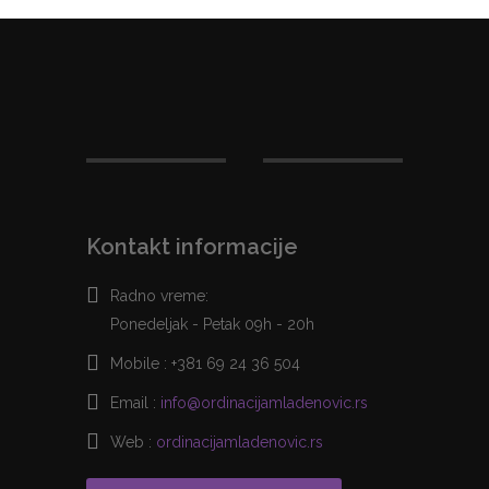
Kontakt informacije
Radno vreme:
Ponedeljak - Petak 09h - 20h
Mobile :
+381 69 24 36 504
Email :
info@ordinacijamladenovic.rs
Web :
ordinacijamladenovic.rs