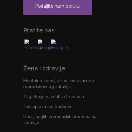
Pošaljite nam poruku
Pratite nas
Žena i zdravlje
Mentalno zdravlje kao sastavni deo
reproduktivnog zdravlja
Zagađenje vazduha i trudnoća
Toksoplazma u trudnoći
Uticaj naglih vremenskih promena na
zdravlje