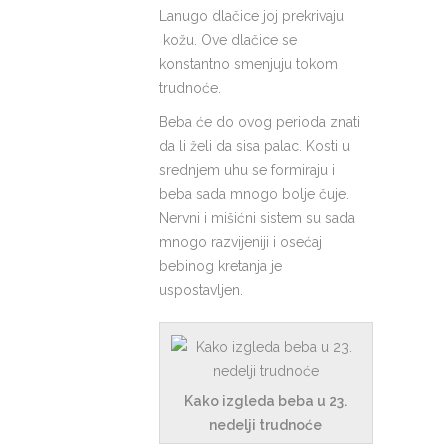
Lanugo dlačice joj prekrivaju
kožu. Ove dlačice se
konstantno smenjuju tokom
trudnoće.
Beba će do ovog perioda znati
da li želi da sisa palac. Kosti u
srednjem uhu se formiraju i
beba sada mnogo bolje čuje.
Nervni i mišićni sistem su sada
mnogo razvijeniji i osećaj
bebinog kretanja je
uspostavljen.
Kako izgleda beba u 23.
nedelji trudnoće