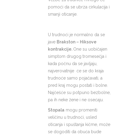
pomoći da se ubrza cirkulacija i
smanji oticanje.
U trudnoći je normalno da se
jave
Brakston – Hiksove
kontrakcije.
One su uobičajen
simptom drugog tromesečja i
kada počnu da se javljaju,
najverovatnije će se do kraja
trudnoće samo pojačavati, a
pred kraj mogu postati i bolne.
Najčešće su potpuno bezbolne,
pa ih neke žene i ne osećaju.
Stopala
mogu promeniti
veličinu u trudnoći, usled
oticanja i spuštanja kičme, može
se dogoditi da obuća bude