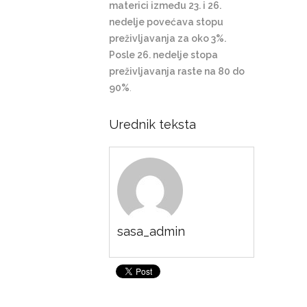
materici između 23. i 26.
nedelje povećava stopu
preživljavanja za oko 3%.
Posle 26. nedelje stopa
preživljavanja raste na 80 do
90%
.
Urednik teksta
sasa_admin