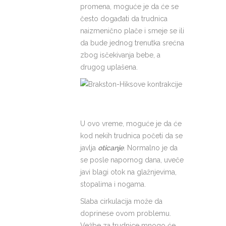
promena, moguće je da će se
često događati da trudnica
naizmenično plače i smeje se ili
da bude jednog trenutka srećna
zbog isčekivanja bebe, a
drugog uplašena.
U ovo vreme, moguće je da će
kod nekih trudnica početi da se
javlja
oticanje
. Normalno je da
se posle napornog dana, uveče
javi blagi otok na glažnjevima,
stopalima i nogama.
Slaba cirkulacija može da
doprinese ovom problemu.
Vežbe za trudnice mnogo će