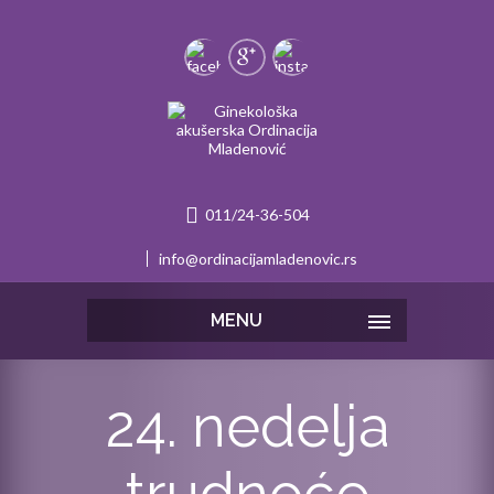
011/24-36-504
info@ordinacijamladenovic.rs
MENU
24. nedelja
trudnoće