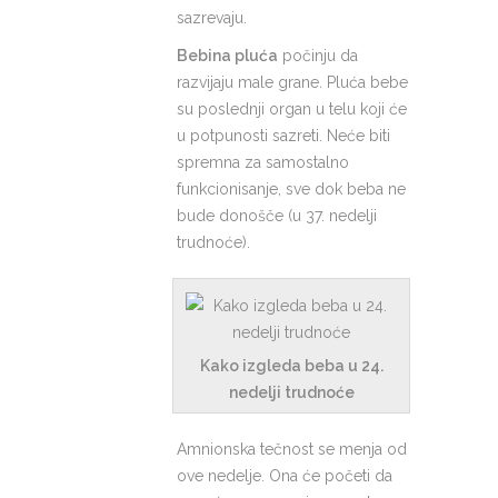
sazrevaju.
Bebina pluća
počinju da
razvijaju male grane
.
Pluća bebe
su poslednji organ u telu koji će
u potpunosti sazreti. Neće biti
spremna za samostalno
funkcionisanje, sve dok beba ne
bude donošče (u 37. nedelji
trudnoće).
Kako izgleda beba u 24.
nedelji trudnoće
Amnionska tečnost se menja od
ove nedelje. Ona će početi da