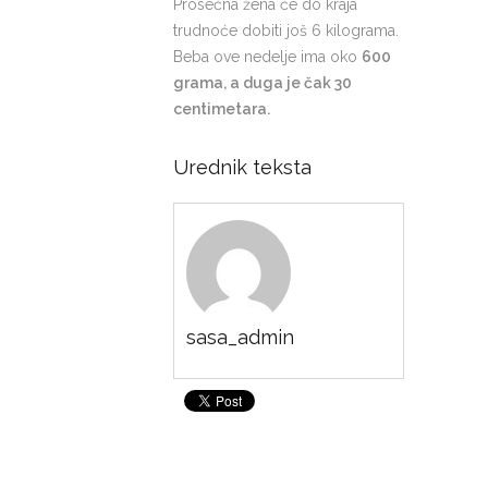
Prosečna žena će do kraja
trudnoće dobiti još 6 kilograma.
Beba ove nedelje ima oko
600
grama, a duga je čak 30
centimetara.
Urednik teksta
sasa_admin