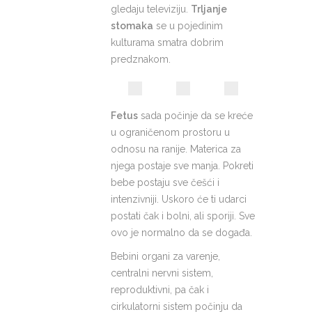
gledaju televiziju.
Trljanje
stomaka
se u pojedinim
kulturama smatra dobrim
predznakom.
Fetus
sada počinje da se kreće
u ograničenom prostoru u
odnosu na ranije. Materica za
njega postaje sve manja. Pokreti
bebe postaju sve češći i
intenzivniji. Uskoro će ti udarci
postati čak i bolni, ali sporiji. Sve
ovo je normalno da se događa.
Bebini organi za varenje,
centralni nervni sistem,
reproduktivni, pa čak i
cirkulatorni sistem počinju da