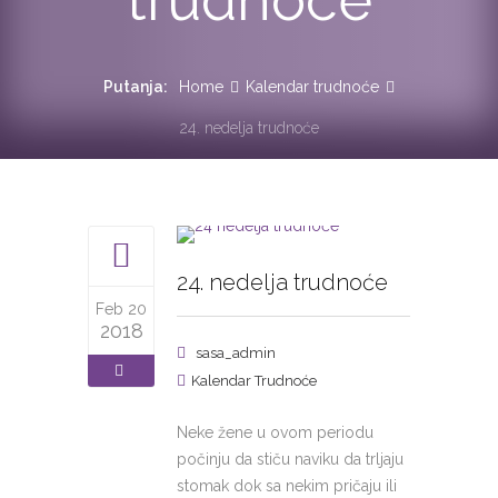
Putanja:
Home
Kalendar trudnoće
24. nedelja trudnoće
24. nedelja trudnoće
Feb 20
2018
sasa_admin
Kalendar Trudnoće
Neke žene u ovom periodu
počinju da stiču naviku da trljaju
stomak dok sa nekim pričaju ili