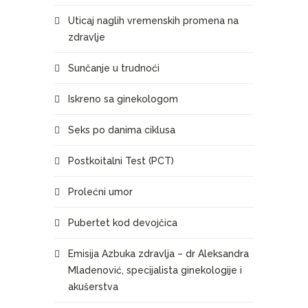
Uticaj naglih vremenskih promena na
zdravlje
Sunčanje u trudnoći
Iskreno sa ginekologom
Seks po danima ciklusa
Postkoitalni Test (PCT)
Prolećni umor
Pubertet kod devojčica
Emisija Azbuka zdravlja – dr Aleksandra
Mladenović, specijalista ginekologije i
akušerstva