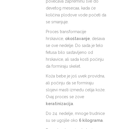
povećava zapreminu sve do
devetog mesecaa, kada će
količina plodove vode početi da
se smanjuje.
Proces transformacije
hrskavice,
okoštavanje
, dešava
se ove nedelje. Do sada je telo
fetusa bilo sastavljeno od
hrskavice, ali sada kosti počinju
da formiraju skelet.
Koža bebe je još uvek providna,
ali počinju da se formiraju
slojevi masti između ćelija kože.
Ovaj proces se zove
keratinizacija
.
Do 24. nedelje, mnoge trudnice
su se ugojile oko
6 kilograma
.