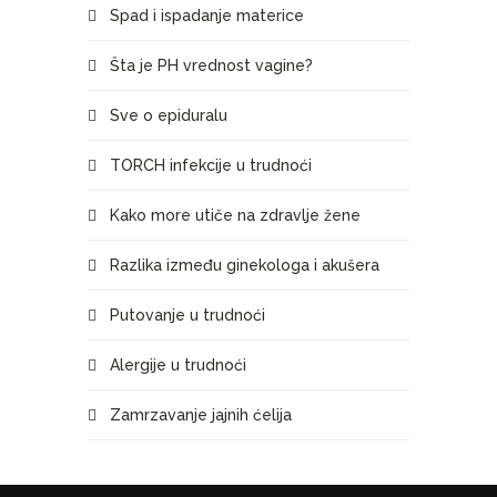
Spad i ispadanje materice
Šta je PH vrednost vagine?
Sve o epiduralu
TORCH infekcije u trudnoći
Kako more utiče na zdravlje žene
Razlika između ginekologa i akušera
Putovanje u trudnoći
Alergije u trudnoći
Zamrzavanje jajnih ćelija