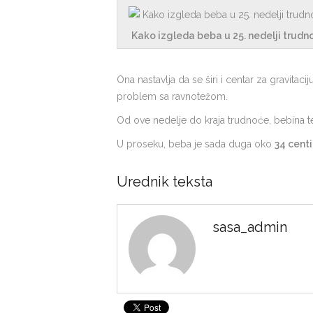
Kako izgleda beba u 25. nedelji trudn
Ona nastavlja da se širi i centar za gravitac
problem sa ravnotežom.
Od ove nedelje do kraja trudnoće, bebina t
U proseku, beba je sada duga oko
34 cent
Urednik teksta
sasa_admin