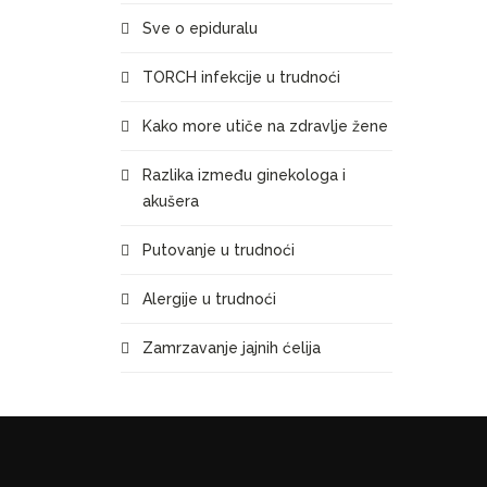
Sve o epiduralu
TORCH infekcije u trudnoći
Kako more utiče na zdravlje žene
Razlika između ginekologa i
akušera
Putovanje u trudnoći
Alergije u trudnoći
Zamrzavanje jajnih ćelija