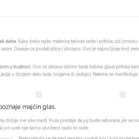
tak
daha
. Kako beba raste, materica takođe raste i pritiska zid između
rašire. Disanje će postati pliće i ubrzano. Ovo je najuočljivije kod žen
jasom u trudnoći
. Ovo se dešava obično kada bebina glava pritiska karli
 javlja u donjem delu leđa, nogama ili zadnjici. Nekima se manifestuje 
oznaje majčin glas.
ona dobija sve više masti. Koža prestaje da joj bude naborana, jer se 
a još uvek nije tačno utvrđeno zašto to rade.
Pretpostavlja se da tako regulišu protok krvi i količinu tečno