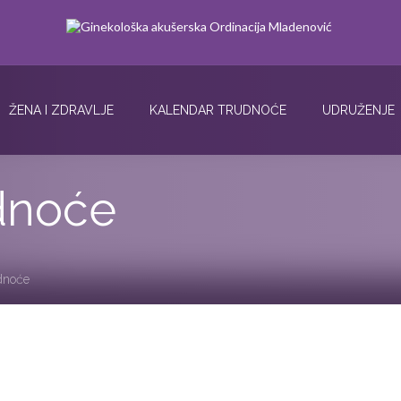
ŽENA I ZDRAVLJE
KALENDAR TRUDNOĆE
UDRUŽENJE
udnoće
udnoće