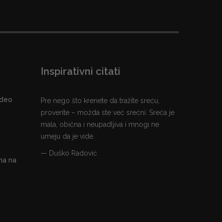
Inspirativni citati
 deo
Pre nego što krenete da tražite sreću,
proverite – možda ste već srećni. Sreća je
mala, obična i neupadljiva i mnogi ne
umeju da je vide.
— Duško Radović
na na