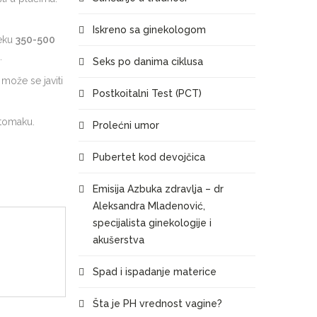
Iskreno sa ginekologom
seku
350-500
.
Seks po danima ciklusa
 može se javiti
Postkoitalni Test (PCT)
stomaku.
Prolećni umor
Pubertet kod devojčica
Emisija Azbuka zdravlja – dr
Aleksandra Mladenović,
specijalista ginekologije i
akušerstva
Spad i ispadanje materice
Šta je PH vrednost vagine?