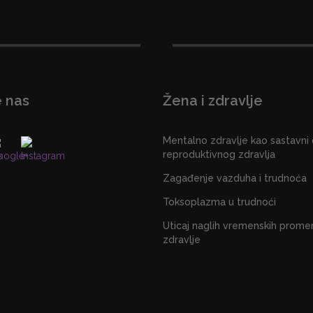
e nas
Žena i zdravlje
Mentalno zdravlje kao sastavni
reproduktivnog zdravlja
Zagađenje vazduha i trudnoća
Toksoplazma u trudnoći
Uticaj naglih vremenskih prome
zdravlje