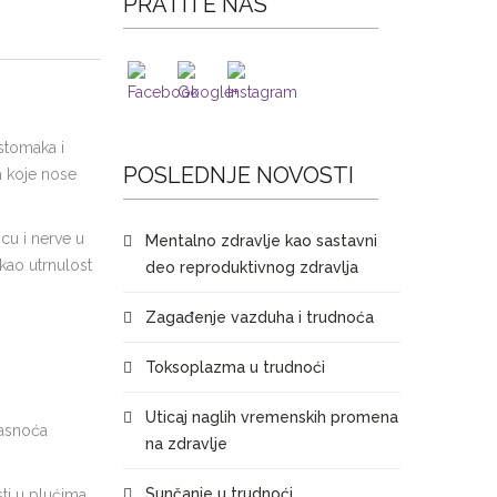
PRATITE NAS
 stomaka i
POSLEDNJE NOVOSTI
a koje nose
cu i nerve u
Mentalno zdravlje kao sastavni
kao utrnulost
deo reproduktivnog zdravlja
Zagađenje vazduha i trudnoća
Toksoplazma u trudnoći
Uticaj naglih vremenskih promena
masnoća
na zdravlje
Sunčanje u trudnoći
sti u plućima.