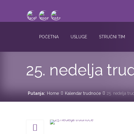
POČETNA
USLUGE
STRUČNI TIM
25. nedelja tr
Putanja:
Home
Kalendar trudnoće
25. nedelja tr