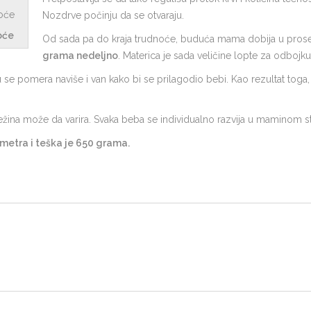
Nozdrve počinju da se otvaraju.
oće
Od sada pa do kraja trudnoće, buduća mama dobija u pro
grama nedeljno
. Materica je sada veličine lopte za odbojku
iju se pomera naviše i van kako bi se prilagodio bebi. Kao rezultat toga,
ežina može da varira. Svaka beba se individualno razvija u maminom 
imetra i teška je 650 grama.