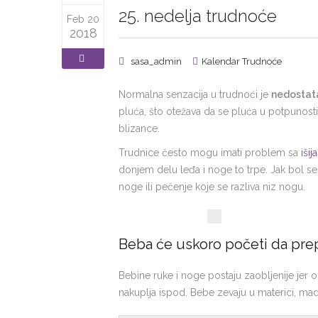
25. nedelja trudnoće
Feb 20
2018
sasa_admin
Kalendar Trudnoće
Normalna senzacija u trudnoći je
nedosta
pluća, što otežava da se pluća u potpunosti 
blizance.
Trudnice često mogu imati problem sa
iši
donjem delu leđa i noge to trpe. Jak bol se
noge ili pečenje koje se razliva niz nogu.
Beba će uskoro početi da prep
Bebine ruke i noge postaju zaobljenije jer 
nakuplja ispod. Bebe zevaju u materici, mad