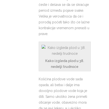
česte i dešava se da se skraćuje
period između pojave svake.
Velika je verovatnoća da će i
porođaj početi tako što će lažne
kontrakcije vremenom prerasti u
prave.
Kako izgleda plod u 38.
nedelji trudnoće
Količina plodove vode sada
opada, ali beba i dalje ima
dovoljno plodove vode koja je
štiti. Samo ukoliko žena primeti
oticanje vode, obavezno mora
da se javi lekaru, a i ukoliko