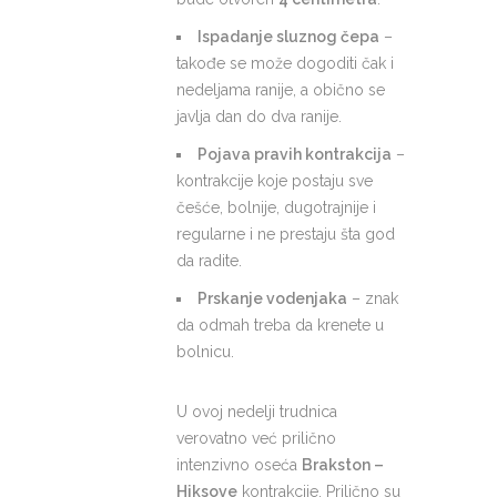
Ispadanje sluznog čepa
–
takođe se može dogoditi čak i
nedeljama ranije, a obično se
javlja dan do dva ranije.
Pojava pravih kontrakcija
–
kontrakcije koje postaju sve
češće, bolnije, dugotrajnije i
regularne i ne prestaju šta god
da radite.
Prskanje vodenjaka
– znak
da odmah treba da krenete u
bolnicu.
U ovoj nedelji trudnica
verovatno već prilično
intenzivno oseća
Brakston –
Hiksove
kontrakcije. Prilično su