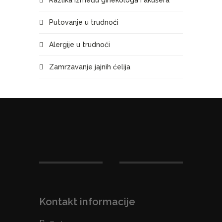
Razlika između ginekologa i akušera
Putovanje u trudnoći
Alergije u trudnoći
Zamrzavanje jajnih ćelija
Kontakt informacije