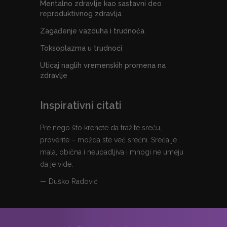
Mentalno zdravlje kao sastavni deo
reproduktivnog zdravlja
Zagađenje vazduha i trudnoća
Toksoplazma u trudnoći
Uticaj naglih vremenskih promena na
zdravlje
Inspirativni citati
Pre nego što krenete da tražite sreću,
proverite – možda ste već srećni. Sreća je
mala, obična i neupadljiva i mnogi ne umeju
da je vide.
— Duško Radović