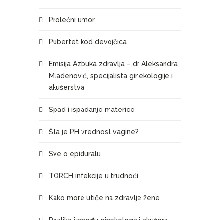
Prolećni umor
Pubertet kod devojčica
Emisija Azbuka zdravlja – dr Aleksandra
Mladenović, specijalista ginekologije i
akušerstva
Spad i ispadanje materice
Šta je PH vrednost vagine?
Sve o epiduralu
TORCH infekcije u trudnoći
Kako more utiče na zdravlje žene