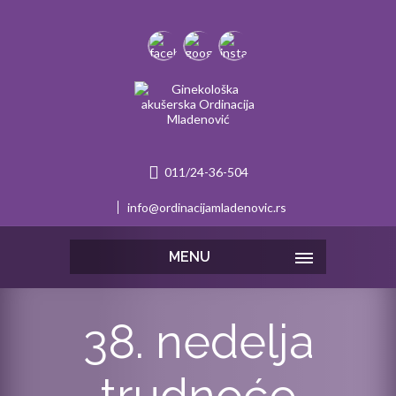
011/24-36-504
info@ordinacijamladenovic.rs
MENU
38. nedelja
trudnoće