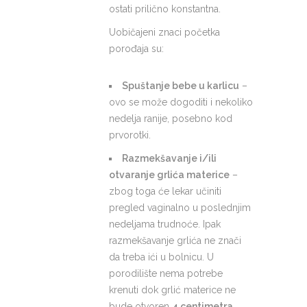
ostati prilično konstantna.
Uobičajeni znaci početka
porođaja su:
Spuštanje bebe u karlicu
–
ovo se može dogoditi i nekoliko
nedelja ranije, posebno kod
prvorotki.
Razmekšavanje i/ili
otvaranje grlića materice
–
zbog toga će lekar učiniti
pregled vaginalno u poslednjim
nedeljama trudnoće. Ipak
razmekšavanje grlića ne znači
da treba ići u bolnicu. U
porodilište nema potrebe
krenuti dok grlić materice ne
bude otvoren
4 centimetra
.