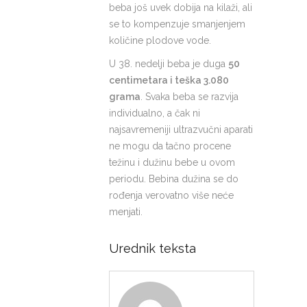
beba još uvek dobija na kilaži, ali
se to kompenzuje smanjenjem
količine plodove vode.
U 38. nedelji beba je duga
50
centimetara i teška 3.080
grama
. Svaka beba se razvija
individualno, a čak ni
najsavremeniji ultrazvučni aparati
ne mogu da tačno procene
težinu i dužinu bebe u ovom
periodu. Bebina dužina se do
rođenja verovatno više neće
menjati.
Urednik teksta