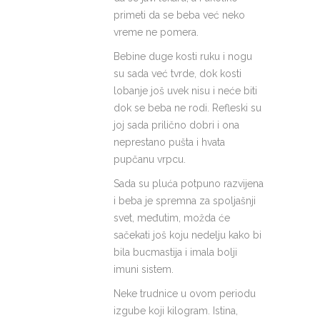
primeti da se beba već neko
vreme ne pomera.
Bebine duge kosti ruku i nogu
su sada već tvrde, dok kosti
lobanje još uvek nisu i neće biti
dok se beba ne rodi. Refleski su
joj sada prilično dobri i ona
neprestano pušta i hvata
pupčanu vrpcu.
Sada su pluća potpuno razvijena
i beba je spremna za spoljašnji
svet, međutim, možda će
sačekati još koju nedelju kako bi
bila bucmastija i imala bolji
imuni sistem.
Neke trudnice u ovom periodu
izgube koji kilogram. Istina,