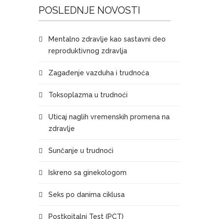
POSLEDNJE NOVOSTI
Mentalno zdravlje kao sastavni deo
reproduktivnog zdravlja
Zagađenje vazduha i trudnoća
Toksoplazma u trudnoći
Uticaj naglih vremenskih promena na
zdravlje
Sunčanje u trudnoći
Iskreno sa ginekologom
Seks po danima ciklusa
Postkoitalni Test (PCT)