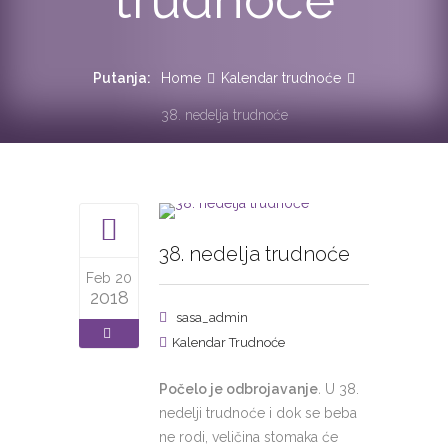
Putanja:
Home
Kalendar trudnoće
38. nedelja trudnoće
38. nedelja trudnoće
Feb 20
2018
sasa_admin
Kalendar Trudnoće
Počelo je odbrojavanje
.
U 38.
nedelji trudnoće i dok se beba
ne rodi, veličina stomaka će