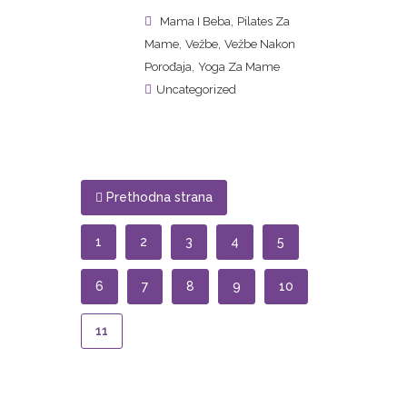
,
Mama I Beba
Pilates Za
,
,
Mame
Vežbe
Vežbe Nakon
,
Porođaja
Yoga Za Mame
Uncategorized
Prethodna strana
1
2
3
4
5
6
7
8
9
10
11