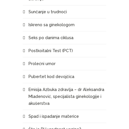
Sunčanje u trudnoći
Iskreno sa ginekologom
Seks po danima ciklusa
Postkoitalni Test (PCT)
Prolećni umor
Pubertet kod devojčica
Emisija Azbuka zdravlja – dr Aleksandra
Mladenović, specijalista ginekologije i
akušerstva
Spad i ispadanje materice