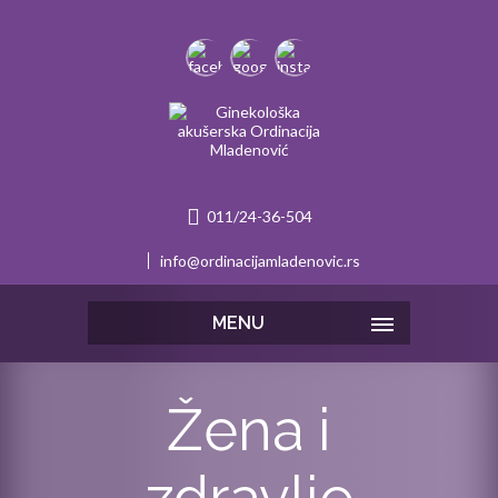
011/24-36-504
info@ordinacijamladenovic.rs
MENU
Žena i
zdravlje