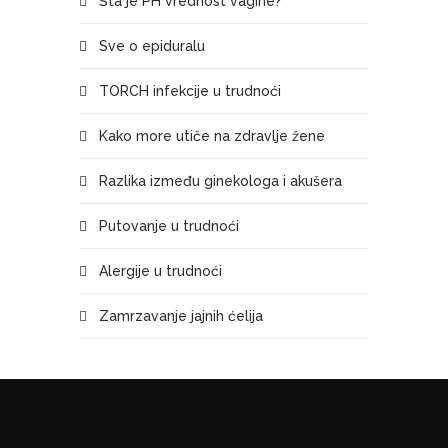
Šta je PH vrednost vagine?
Sve o epiduralu
TORCH infekcije u trudnoći
Kako more utiče na zdravlje žene
Razlika između ginekologa i akušera
Putovanje u trudnoći
Alergije u trudnoći
Zamrzavanje jajnih ćelija