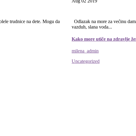
Aug 02
2019
lele trudnice na dete. Mogu da
Odlazak na more za većinu dama p
vazduh, slana voda...
Kako more utiče na zdravlje že
milena_admin
Uncategorized