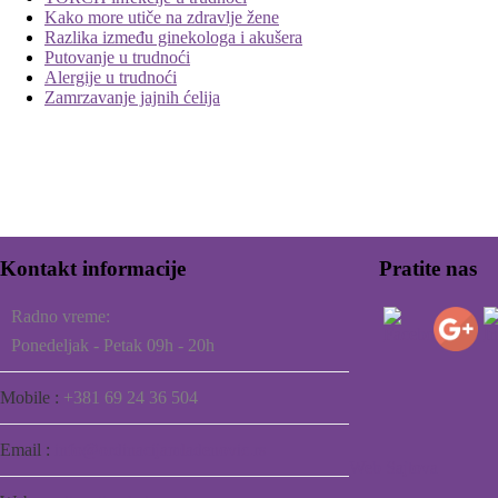
Kako more utiče na zdravlje žene
Razlika između ginekologa i akušera
Putovanje u trudnoći
Alergije u trudnoći
Zamrzavanje jajnih ćelija
Kontakt informacije
Pratite nas
Radno vreme:
Ponedeljak - Petak 09h - 20h
Mobile :
+381 69 24 36 504
Email :
info@ordinacijamladenovic.rs
Web Sajtova