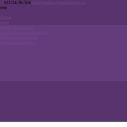
011/24-36-504
info@ordinacijamladenovic.rs
enu
očetna
sluge
inekološki pregled
inekološka endokrinologija
regled grlića materice
enopauza simptomi