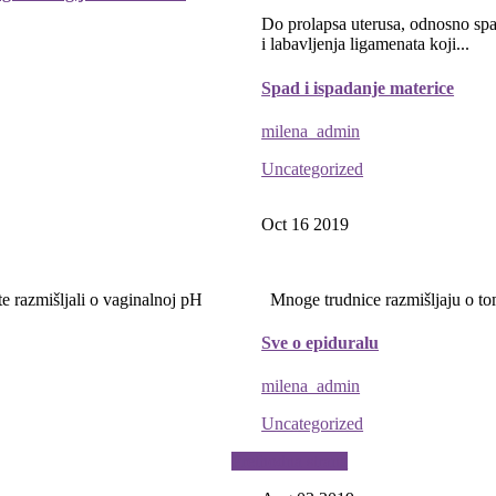
Do prolapsa uterusa, odnosno spad
i labavljenja ligamenata koji...
Spad i ispadanje materice
milena_admin
Uncategorized
Oct 16
2019
te razmišljali o vaginalnoj pH
Mnoge trudnice razmišljaju o tome
Sve o epiduralu
milena_admin
Uncategorized
Prethodna strana