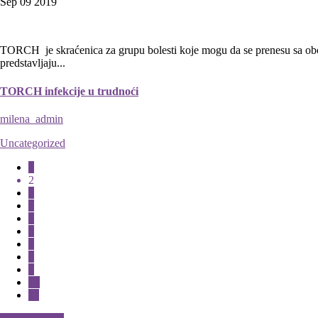
Sep 09
2019
TORCH je skraćenica za grupu bolesti koje mogu da se prenesu sa obo
predstavljaju...
TORCH infekcije u trudnoći
milena_admin
Uncategorized
1
2
3
4
5
6
7
8
9
10
11