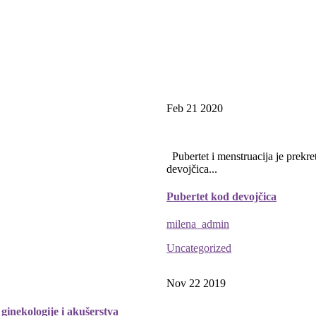
Feb 21
2020
Pubertet i menstruacija je prekret
devojčica...
Pubertet kod devojčica
milena_admin
Uncategorized
Nov 22
2019
ginekologije i akušerstva