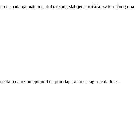
a i ispadanja materice, dolazi zbog slabljenja mišića tzv karličnog dna
 da li da uzmu epidural na porođaju, ali nisu sigurne da li je...