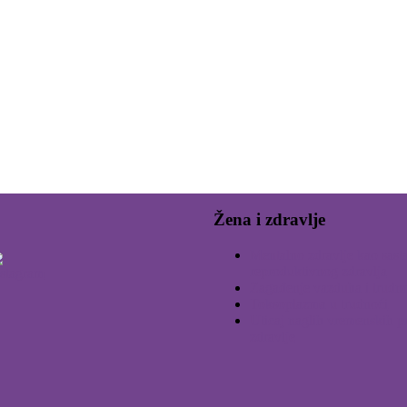
Žena i zdravlje
Mentalno zdravlje kao sast
reproduktivnog zdravlja
Zagađenje vazduha i trudn
Toksoplazma u trudnoći
Uticaj naglih vremenskih 
zdravlje