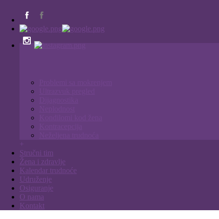
Problemi sa mokrenjem
Ultrazvuk pregled
Dijagnostika
Neplodnost
Kondilomi kod žena
Kontracepcija
Neželjena trudnoća
+
Stručni tim
Žena i zdravlje
Kalendar trudnoće
Udruženje
Osiguranje
O nama
Kontakt