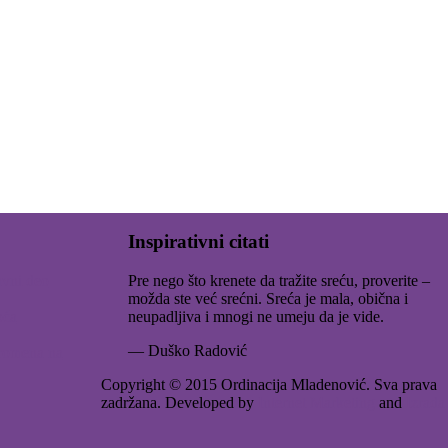
Inspirativni citati
avni deo
Pre nego što krenete da tražite sreću, proverite –
možda ste već srećni. Sreća je mala, obična i
oća
neupadljiva i mnogi ne umeju da je vide.
— Duško Radović
promena na
Copyright © 2015 Ordinacija Mladenović. Sva prava
zadržana. Developed by
Internet Marketing
and
Izrada