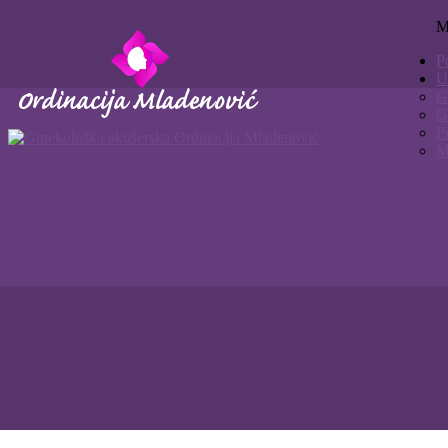
M
P
U
G
G
P
M