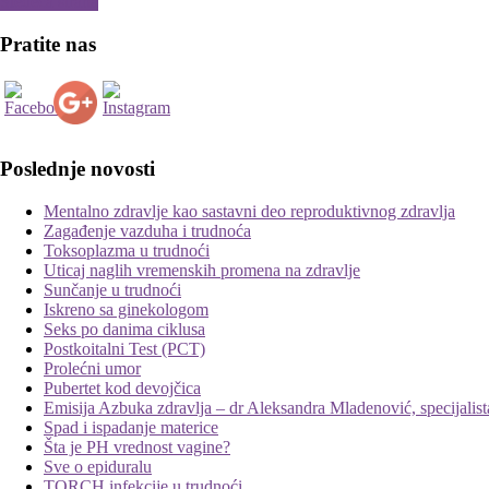
Sledeća strana
Pratite nas
Poslednje novosti
Mentalno zdravlje kao sastavni deo reproduktivnog zdravlja
Zagađenje vazduha i trudnoća
Toksoplazma u trudnoći
Uticaj naglih vremenskih promena na zdravlje
Sunčanje u trudnoći
Iskreno sa ginekologom
Seks po danima ciklusa
Postkoitalni Test (PCT)
Prolećni umor
Pubertet kod devojčica
Emisija Azbuka zdravlja – dr Aleksandra Mladenović, specijalista
Spad i ispadanje materice
Šta je PH vrednost vagine?
Sve o epiduralu
TORCH infekcije u trudnoći