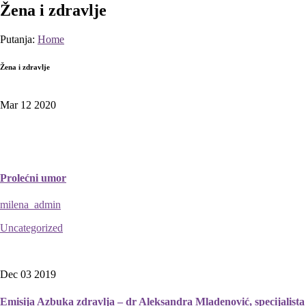
Žena i zdravlje
Putanja:
Home
Žena i zdravlje
Mar 12
2020
Prolećni umor
milena_admin
Uncategorized
Dec 03
2019
Emisija Azbuka zdravlja – dr Aleksandra Mladenović, specijalista 